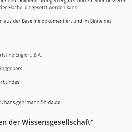
enden Onlineberatungen ergänzt und zu einer besseren
 der Fläche eingesetzt werden kann.
en aus der Baseline dokumentiert und im Sinne des
istine Englert, B.A.
traggebers
verbundes
14, hans.gehrmann@h-da.de
en der Wissensgesellschaft"