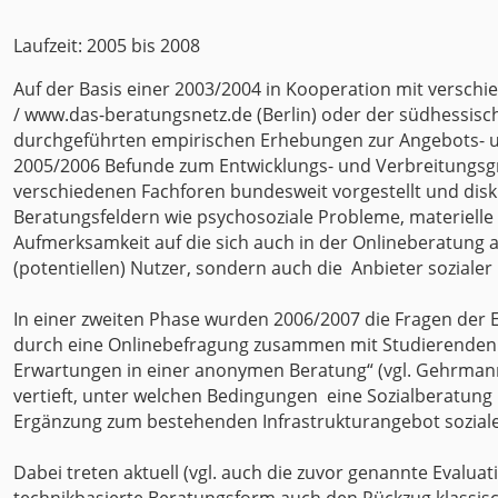
Laufzeit: 2005 bis 2008
Auf der Basis einer 2003/2004 in Kooperation mit versch
/ www.das-beratungsnetz.de (Berlin) oder der südhessis
durchgeführten empirischen Erhebungen zur Angebots- u
2005/2006 Befunde zum Entwicklungs- und Verbreitungsgra
verschiedenen Fachforen bundesweit vorgestellt und disku
Beratungsfeldern wie psychosoziale Probleme, materielle
Aufmerksamkeit auf die sich auch in der Onlineberatung ab
(potentiellen) Nutzer, sondern auch die Anbieter sozialer D
In einer zweiten Phase wurden 2006/2007 die Fragen der 
durch eine Onlinebefragung zusammen mit Studierenden
Erwartungen in einer anonymen Beratung“ (vgl. Gehrmann/
vertieft, unter welchen Bedingungen eine Sozialberatung 
Ergänzung zum bestehenden Infrastrukturangebot sozialer
Dabei treten aktuell (vgl. auch die zuvor genannte Evalu