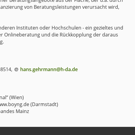
her Beratungsangebote aus der Fläche, der u.a. durch
anzierung von Beratungsleistungen verursacht wird,
 anderen Instituten oder Hochschulen - ein gezieltes und
 der Onlineberatung und die Rückkopplung der daraus
g.
-8514,
hans.gehrmann@h-da
.
de
nal“ (Wien)
- www.boyng.de (Darmstadt)
rbandes Mainz