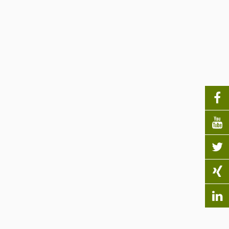




