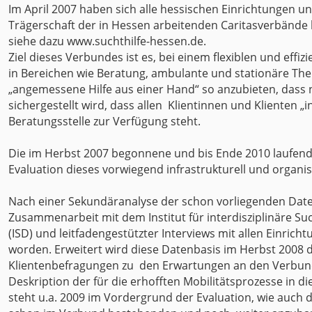
Im April 2007 haben sich alle hessischen Einrichtungen und
Trägerschaft der in Hessen arbeitenden Caritasverbänd
siehe dazu www.suchthilfe-hessen.de.
Ziel dieses Verbundes ist es, bei einem flexiblen und ef
in Bereichen wie Beratung, ambulante und stationäre Th
„angemessene Hilfe aus einer Hand“ so anzubieten, dass 
sichergestellt wird, dass allen Klientinnen und Klienten
Beratungsstelle zur Verfügung steht.
Die im Herbst 2007 begonnene und bis Ende 2010 laufende
Evaluation dieses vorwiegend infrastrukturell und organi
Nach einer Sekundäranalyse der schon vorliegenden Dat
Zusammenarbeit mit dem Institut für interdisziplinäre S
(ISD) und leitfadengestützter Interviews mit allen Einricht
worden. Erweitert wird diese Datenbasis im Herbst 2008 d
Klientenbefragungen zu den Erwartungen an den Verbund
Deskription der für die erhofften Mobilitätsprozesse in 
steht u.a. 2009 im Vordergrund der Evaluation, wie auch 