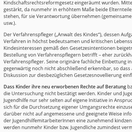
Kindschaftsrechtsreformgesetz eingeräumt wurden. Mitte
gestärkt, da nunmehr in erhöhtem Maße beide Elternteile
stehen, für sie Verantwortung übernehmen (gemeinsame 
usw.).
Der Verfahrenspfleger („Anwalt des Kindes“), dessen Aufgab
Verfahren in höchst bedeutsamen und kritischen Lebenssit
Kindesinteressen gemäß den Gesetzesintentionen beigetra
Bestellung von Verfahrenspflegern betrifft – eher zurückh
Verfahrenspfleger. Seine originäre fachliche Einbettung i
gegenwärtig noch nicht abschließend erkennbar, so dass 
Diskussion zur diesbezüglichen Gesetzesnovellierung einf
Dass Kinder ihre neu erworbenen Rechte auf Beratung
bz
die Untersuchung nicht bestätigt werden. Kinder und Ju
Jugendhilfe nur sehr selten auf eigene Initiative in Ansp
sich für die Durchsetzung eigener Umgangsrechte einzuset
darüber nicht auf angemessene und geeignete Weise infor
der JugendhilfemitarbeiterInnen eine zunehmend kindzentr
werden nunmehr Kinder bzw. Jugendliche zumindest verm