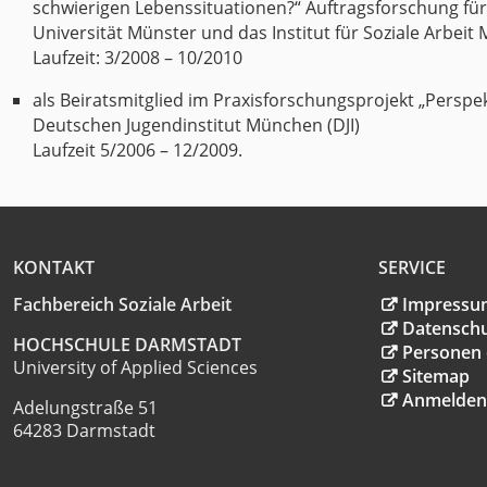
schwierigen Lebenssituationen?“ Auftragsforschung fü
Universität Münster und das Institut für Soziale Arbeit
Laufzeit: 3/2008 – 10/2010
als Beiratsmitglied im Praxisforschungsprojekt „Perspe
Deutschen Jugendinstitut München (DJI)
Laufzeit 5/2006 – 12/2009.
KONTAKT
SERVICE
Fachbereich Soziale Arbeit
Impressu
Datensch
HOCHSCHULE DARMSTADT
Personen 
University of Applied Sciences
Sitemap
Anmelden
Adelungstraße 51
64283 Darmstadt