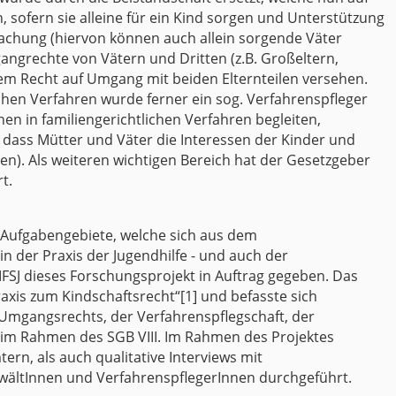
, sofern sie alleine für ein Kind sorgen und Unterstützung
machung (hiervon können auch allein sorgende Väter
grechte von Vätern und Dritten (z.B. Großeltern,
nem Recht auf Umgang mit beiden Elternteilen versehen.
ichen Verfahren wurde ferner ein sog. Verfahrenspfleger
hen in familiengerichtlichen Verfahren begleiten,
, dass Mütter und Väter die Interessen der Kinder und
n). Als weiteren wichtigen Bereich hat der Gesetzgeber
t.
 Aufgabengebiete, welche sich aus dem
 der Praxis der Jugendhilfe - und auch der
FSJ dieses Forschungsprojekt in Auftrag gegeben. Das
axis zum Kindschaftsrecht“[1] und befasste sich
mgangsrechts, der Verfahrenspflegschaft, der
 im Rahmen des SGB VIII. Im Rahmen des Projektes
n, als auch qualitative Interviews mit
AnwältInnen und VerfahrenspflegerInnen durchgeführt.