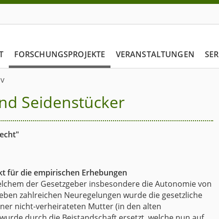
T
FORSCHUNGSPROJEKTE
VERANSTALTUNGEN
SER
iv
ernd Seidenstücker
echt"
kt für die empirischen Erhebungen
t welchem der Gesetzgeber insbesondere die Autonomie von
 Neben zahlreichen Neuregelungen wurde die gesetzliche
iner nicht-verheirateten Mutter (in den alten
wurde durch die Beistandschaft ersetzt, welche nun auf