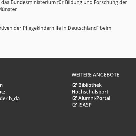
r das Bundesministerium für Bildung und Forschung der
 Münster
ktiven der Pflegekinderhilfe in Deutschland“ beim
WEITERE ANGEBOTE
m
Bibliothek
utz
Hochschulsport
Alumni-Portal
der h_da
ISASP