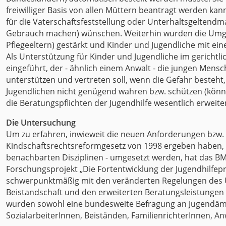
freiwilliger Basis von allen Müttern beantragt werden kann
für die Vaterschaftsfeststellung oder Unterhaltsgeltend
Gebrauch machen) wünschen. Weiterhin wurden die Umgan
Pflegeeltern) gestärkt und Kinder und Jugendliche mit ei
Als Unterstützung für Kinder und Jugendliche im gerichtl
eingeführt, der - ähnlich einem Anwalt - die jungen Mensc
unterstützen und vertreten soll, wenn die Gefahr besteht
Jugendlichen nicht genügend wahren bzw. schützen (könne
die Beratungspflichten der Jugendhilfe wesentlich erweiter
Die Untersuchung
Um zu erfahren, inwieweit die neuen Anforderungen bzw.
Kindschaftsrechtsreformgesetz von 1998 ergeben haben, in
benachbarten Disziplinen - umgesetzt werden, hat das BM
Forschungsprojekt „Die Fortentwicklung der Jugendhilfepr
schwerpunktmäßig mit den veränderten Regelungen des U
Beistandschaft und den erweiterten Beratungsleistungen
wurden sowohl eine bundesweite Befragung an Jugendämter
SozialarbeiterInnen, Beiständen, FamilienrichterInnen, 