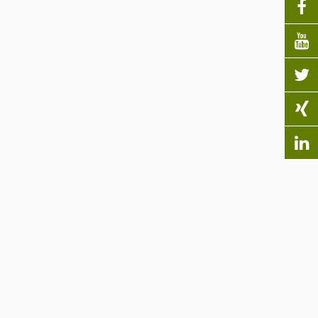




