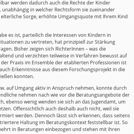
lbar werden dadurch auch die Rechte der Kinder
, unabhängig in welcher Rechtsform sie zueinander
elterliche Sorge, erhöhte Umgangsquote mit Ihrem Kind
e es ist, parteilich die Interessen von Kindern in
uationen zu vertreten, hat prinzipiell zur Stärkung
gen. Bisher zeigen sich RichterInnen – was die
altend und verzichten teilweise in Verfahren bewusst auf
n der Praxis im Ensemble der etablierten Professionen ist
auch Erkenntnisse aus diesem Forschungsprojekt in die
ließen konnten.
w. auf Umgang aktiv in Anspruch nehmen, konnte durch
gendliche nehmen nach wie vor die Beratungsangebote der
ruch, ebenso wenig wenden sie sich an das Jugendamt, um
zen. Offensichtlich auch deshalb auch nicht, weil sie
miert werden. Dennoch lässt sich erkennen, dass seitens
iertere Haltung im Beratungskontext feststellbar ist. So
ehrt in Beratungen einbezogen und stehen mit ihren