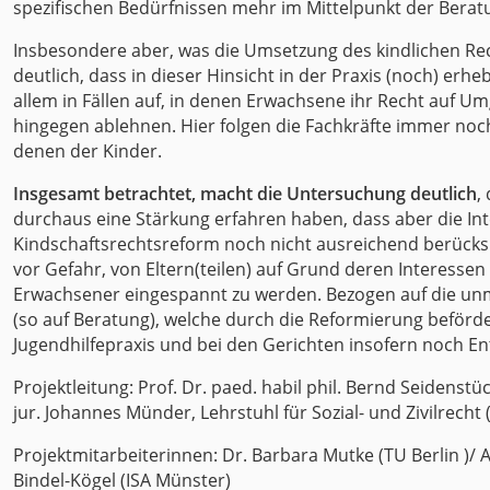
spezifischen Bedürfnissen mehr im Mittelpunkt der Berat
Insbesondere aber, was die Umsetzung des kindlichen Rech
deutlich, dass in dieser Hinsicht in der Praxis (noch) erhe
allem in Fällen auf, in denen Erwachsene ihr Recht auf
hingegen ablehnen. Hier folgen die Fachkräfte immer noch 
denen der Kinder.
Insgesamt betrachtet, macht die Untersuchung deutlich
,
durchaus eine Stärkung erfahren haben, dass aber die In
Kindschaftsrechtsreform noch nicht ausreichend berücksi
vor Gefahr, von Eltern(teilen) auf Grund deren Interess
Erwachsener eingespannt zu werden. Bezogen auf die unm
(so auf Beratung), welche durch die Reformierung beförder
Jugendhilfepraxis und bei den Gerichten insofern noch En
Projektleitung: Prof. Dr. paed. habil phil. Bernd Seidenst
jur. Johannes Münder, Lehrstuhl für Sozial- und Zivilrecht 
Projektmitarbeiterinnen: Dr. Barbara Mutke (TU Berlin )/ 
Bindel-Kögel (ISA Münster)